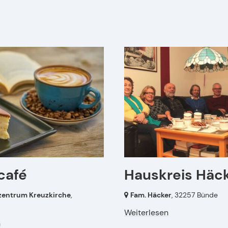
café
Hauskreis Häc
entrum Kreuzkirche
,
Fam. Häcker
,
32257 Bünde
Weiterlesen
n