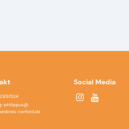
akt
Social Media
23/61524
g-philippus@​
henkreis-herford.​de