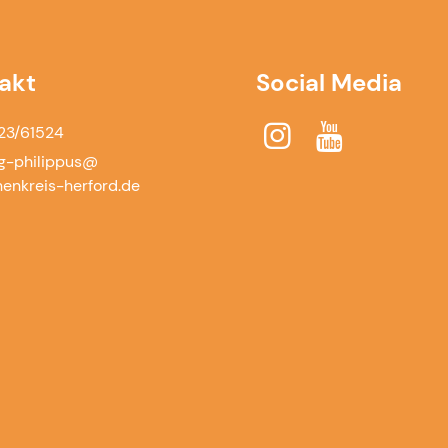
akt
Social Media
23/61524
g-philippus@​
henkreis-herford.​de