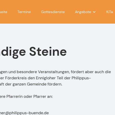
seite
Termine
Gottesdienste
Angebote
KiTa
für Kinder
für Teens
dige Steine
für Eltern
für Frauen
für Männer
ungen und besondere Veranstaltungen, fördert aber auch die
 Förderkreis den Ennigloher Teil der Philippus-
im Gespräch
aft der ganzen Gemeinde fördern.
Musikalisch
e Pfarrerin oder Pfarrer an:
ener@philippus-buende.de