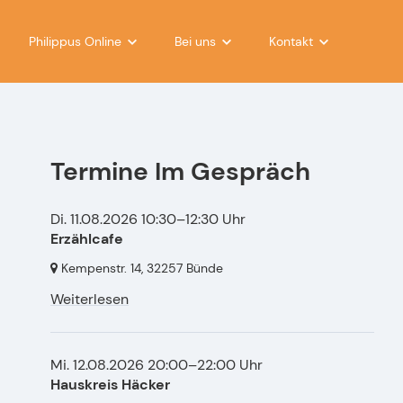
Philippus Online
Bei uns
Kontakt
Gemeindebrief
Eure Kontakte bei Philippus
Was uns wichtig ist
Philippus @ YouTube
Förderverein Wir für Lukas
Mitglied werden
Philippus @ WhatsApp
Förderkreis Lebendige Steine
Taufe
Termine Im Gespräch
Digitaler Büchertisch
Förderverein Adventskapelle
Konfirmation
Di. 11.08.2026 10:30–12:30 Uhr
Philippus App
Eichenkreuzheimatverein
Trauung
Erzählcafe
Kempenstr. 14,
32257 Bünde
ical für Kalender
Kontakt zu den CVJMs
Besuche
Weiterlesen
Mi. 12.08.2026 20:00–22:00 Uhr
Hauskreis Häcker