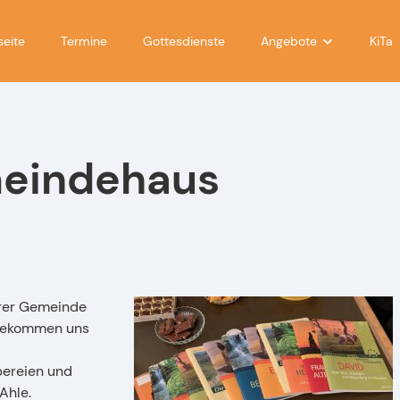
seite
Termine
Gottesdienste
Angebote
KiTa
für Kinder
für Teens
meindehaus
für Eltern
für Frauen
für Männer
im Gespräch
erer Gemeinde
Musikalisch
 gekommen uns
bereien und
Ahle.