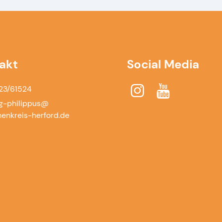
akt
Social Media
23/61524
g-philippus@​
henkreis-herford.​de