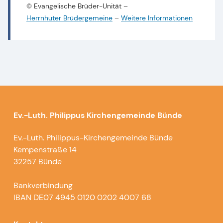
© Evangelische Brüder-Unität
–
Herrnhuter Brüdergemeine
–
Weitere Informationen
Ev.-Luth. Philippus Kirchengemeinde Bünde
Ev.-Luth. Philippus-Kirchengemeinde Bünde
Kempenstraße 14
32257 Bünde
Bankverbindung
IBAN DE07 4945 0120 0202 4007 68